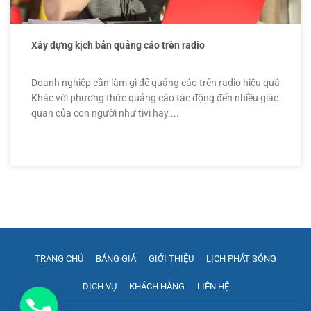
Xây dựng kịch bản quảng cáo trên radio
Doanh nghiệp cần làm gì để quảng cáo trên radio hiệu quả
Khác với phương thức quảng cáo tác động đến nhiều giác
quan của con người như tivi hay....
TRANG CHỦ
BẢNG GIÁ
GIỚI THIỆU
LỊCH PHÁT SÓNG
DỊCH VỤ
KHÁCH HÀNG
LIÊN HỆ